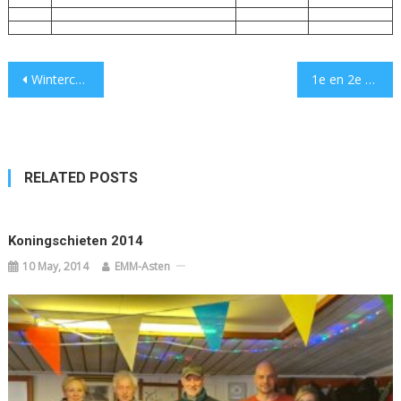
Post
Wintercompetitie 2021-2022
1e en 2e plaats bij Rayon kampioenschappen Veld
navigation
RELATED POSTS
Koningschieten 2014
10 May, 2014
EMM-Asten