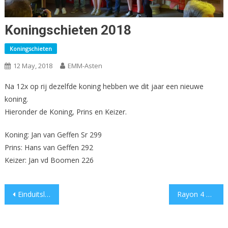
Koningschieten 2018
Koningschieten
12 May, 2018
EMM-Asten
Na 12x op rij dezelfde koning hebben we dit jaar een nieuwe
koning.
Hieronder de Koning, Prins en Keizer.
Koning: Jan van Geffen Sr 299
Prins: Hans van Geffen 292
Keizer: Jan vd Boomen 226
Post
Einduitslag Wintercompetitie 2017-2018
Rayon 4 Veld kampioenschappen 2018
navigation