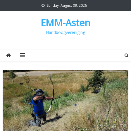
Skip
Sunday, August 09, 2026
to
content
EMM-Asten
Handboogvereniging