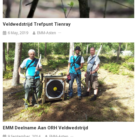
Veldwedstrijd Trefpunt Tienray
6 May, 2019
EMM-Asten
EMM Deelname Aan ORH Veldwedstrijd
9 September, 2014
EMM-Asten