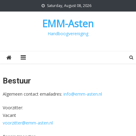
Skip
Saturday, August 08, 2026
to
content
EMM-Asten
Handboogvereniging
Bestuur
Algemeen contact emailadres:
info@emm-asten.nl
Voorzitter:
Vacant
voorzitter@emm-asten.nl