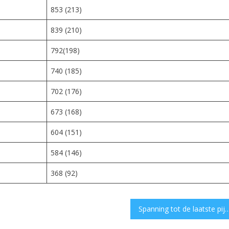
853 (213)
839 (210)
792(198)
740 (185)
702 (176)
673 (168)
604 (151)
584 (146)
368 (92)
Spanning tot de laatste pijl bij het Konings