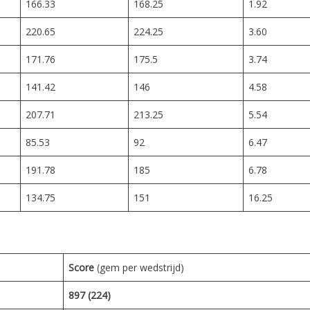
166.33
168.25
1.92
220.65
224.25
3.60
171.76
175.5
3.74
141.42
146
4.58
207.71
213.25
5.54
85.53
92
6.47
191.78
185
6.78
134.75
151
16.25
Score
(gem per wedstrijd)
897 (224)