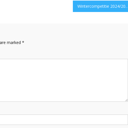
Wintercompetitie 2024/
s are marked
*