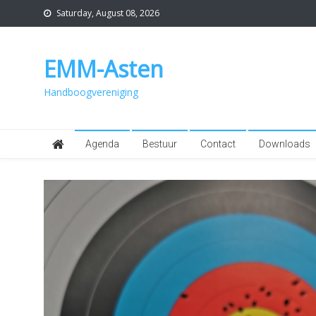
Skip
Saturday, August 08, 2026
to
content
EMM-Asten
Handboogvereniging
Agenda
Bestuur
Contact
Downloads