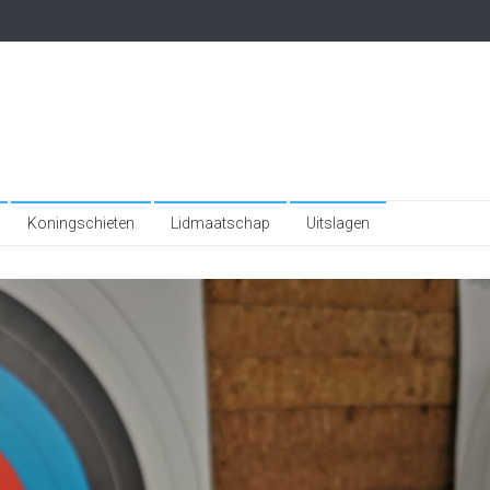
Koningschieten
Lidmaatschap
Uitslagen