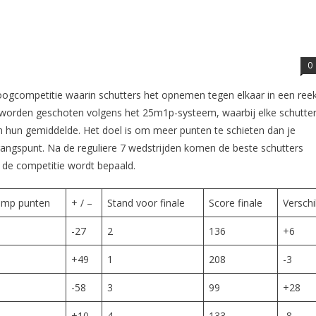
0
ogcompetitie waarin schutters het opnemen tegen elkaar in een ree
n worden geschoten volgens het 25m1p-systeem, waarbij elke schutte
van hun gemiddelde. Het doel is om meer punten te schieten dan je
gangspunt. Na de reguliere 7 wedstrijden komen de beste schutters
n de competitie wordt bepaald.
mp punten
+ / –
Stand voor finale
Score finale
Verschi
-27
2
136
+6
+49
1
208
-3
-58
3
99
+28
+10
4
133
-8