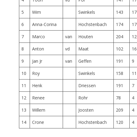
5
Wim
Swinkels
143
17
6
Anna-Corina
Hochstenbach
174
17
7
Marco
van
Houten
204
12
8
Anton
vd
Maat
102
16
9
Jan Jr
van
Geffen
191
9
10
Roy
Swinkels
158
11
11
Henk
Driessen
191
7
12
Renee
Rohr
78
4
13
Willem
Joosten
209
4
14
Crone
Hochstenbach
120
4