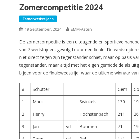
Zomercompetitie 2024
Zomerwedstrijden
19 September, 2024
EMM-Asten
De zomercompetitie is een uitdagende en sportieve handbo
van 7 wedstrijden, gevolgd door een finale. De wedstrijde
niet direct tegen zijn tegenstander schiet, maar op basis 
tegenstander, maar altijd met het eigen gemiddelde als uit
bijeen voor de finalewedstrijd, waar de ultieme winnaar va
#
Schutter
Gem
Co
1
Mark
Swinkels
130
19
2
Henry
Hochstenbach
211
26
3
Jan
vd
Boomen
71
19
4
Toon
vd
Pol
141
17