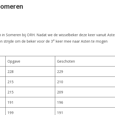
Someren
in Someren bij ORH. Nadat we de wisselbeker deze keer vanuit Ast
e
n strijde om de beker voor de 3
keer mee naar Asten te mogen
Opgave
Geschoten
228
229
215
210
215
209
191
196
199
191